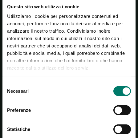
Questo sito web utilizza i cookie
Utilizziamo i cookie per personalizzare contenuti ed
annunci, per fornire funzionalità dei social media e per
analizzare il nostro traffico. Condividiamo inoltre
informazioni sul modo in cui utilizzi il nostro sito con i
nostri partner che si occupano di analisi dei dati web,
pubblicità e social media, i quali potrebbero combinarle
con altre informazioni che hai fornito loro o che hanno
Mobility
raccolto dal tuo utilizzo dei loro servizi.
Selezione
Scooter and sea scooter come together in a
single innovative product.
Necessari
del
consenso
Learn more about
Preferenze
Statistiche