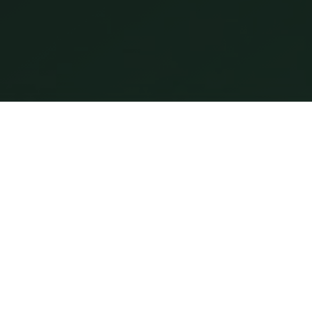
Freedom of movement
Experience freedom of movement
with Dual Ride, the innovative
vehicle that allows you to
effortlessly move from land to
water. With a simple gesture, you
can transform Dual Ride from
scooter to sea scooter, exploring
without limits both the road and
the sea.