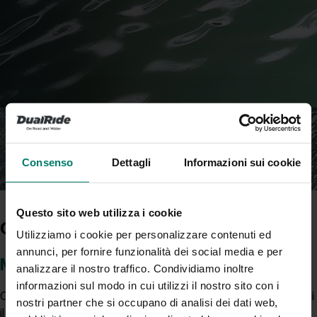
Consenso
Dettagli
Informazioni sui cookie
Questo sito web utilizza i cookie
Contatti
Utilizziamo i cookie per personalizzare contenuti ed
annunci, per fornire funzionalità dei social media e per
Modulo richiesta informazioni
analizzare il nostro traffico. Condividiamo inoltre
informazioni sul modo in cui utilizzi il nostro sito con i
Compila il modulo sottostante con i dettagli richiesti e inviaci
nostri partner che si occupano di analisi dei dati web,
il tuo messaggio.