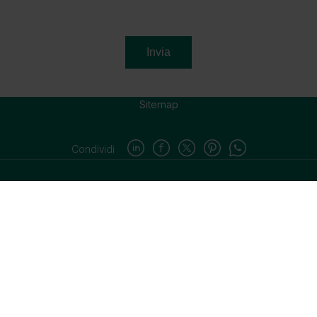
Sitemap
Condividi
V.Z. Group Sagl
Partita IVA: CHE-157.525.536
Sede legale: Viale Stefano Franscini 16, 6900 Lugano
Ufficio del registro di commercio del Cantone Ticino, Via Tognola 7,
6710 Biasca