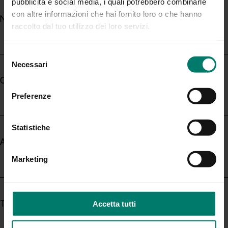
pubblicità e social media, i quali potrebbero combinarle
con altre informazioni che hai fornito loro o che hanno
Nome *
raccolto dal tuo utilizzo dei loro servizi.
Selezione
Necessari
del
consenso
Cognome *
Preferenze
Statistiche
Azienda
Marketing
Telefono
Accetta tutti