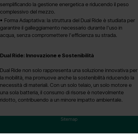
semplificando la gestione energetica e riducendo il peso
complessivo del mezzo.
Forma Adaptativa: la struttura del Dual Ride è studiata per
garantire il galleggiamento necessario durante l'uso in
acqua, senza compromettere l'efficienza su strada.
Dual Ride: Innovazione e Sostenibilità
Dual Ride non solo rappresenta una soluzione innovativa per
la mobilità, ma promuove anche la sostenibilità riducendo la
necessità di materiali. Con un solo telaio, un solo motore e
una sola batteria, il consumo di risorse è notevolmente
ridotto, contribuendo a un minore impatto ambientale.
Sitemap