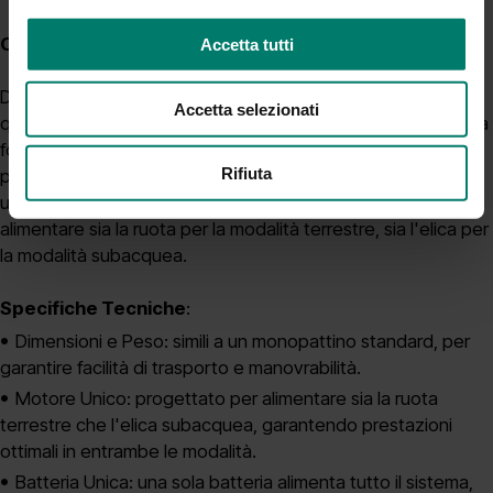
Caratteristiche Tecniche di Dual Ride
Accetta tutti
Dual Ride è progettato per offrire dimensioni e peso simili a
Accetta selezionati
quelli di un comune monopattino, con l'unica differenza nella
forma, che deve adattarsi alla funzione di galleggiamento
Rifiuta
per l'uso in acqua. All'interno del veicolo, un solo motore e
una sola batteria forniscono l'energia necessaria per
alimentare sia la ruota per la modalità terrestre, sia l'elica per
la modalità subacquea.
Specifiche Tecniche
:
Dimensioni e Peso: simili a un monopattino standard, per
garantire facilità di trasporto e manovrabilità.
Motore Unico: progettato per alimentare sia la ruota
terrestre che l'elica subacquea, garantendo prestazioni
ottimali in entrambe le modalità.
Batteria Unica: una sola batteria alimenta tutto il sistema,